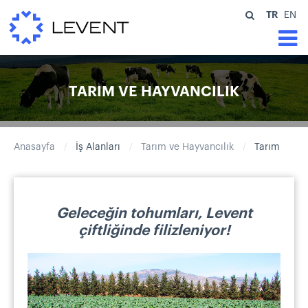
TR
EN
TARIM VE HAYVANCILIK
Anasayfa
İş Alanları
Tarım ve Hayvancılık
Tarım
/
/
/
Geleceğin tohumları, Levent
çiftliğinde filizleniyor!