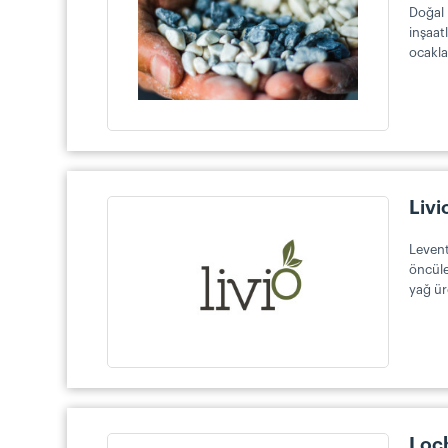
Doğal 
inşaat
ocakla
Livi
Levent
öncüle
yağ ür
Loc