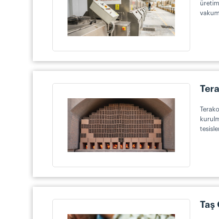
üretim
vakuml
Ter
Terako
kurulm
tesisle
Taş 