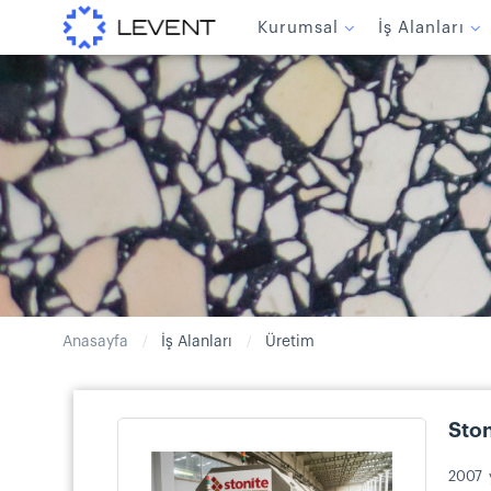
Kurumsal
İş Alanları
Anasayfa
İş Alanları
Üretim
/
/
Ston
2007 y