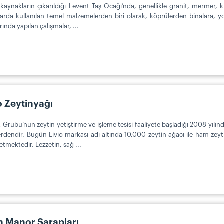
kaynakların çıkarıldığı Levent Taş Ocağı’nda, genellikle granit, mermer, kir
larda kullanılan temel malzemelerden biri olarak, köprülerden binalara, yol
rında yapılan çalışmalar, ...
o Zeytinyağı
 Grubu’nun zeytin yetiştirme ve işleme tesisi faaliyete başladığı 2008 yılın
rdendir. Bugün Livio markası adı altında 10,000 zeytin ağacı ile ham zeytin
etmektedir. Lezzetin, sağ ...
h Manor Şarapları