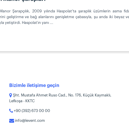
anor Şarapçılık, 2009 yılında Haspolat’ta şaraplık üzümlerin asma fidan
erini geliştirme ve bağ alanlarını genişletme çabasıyla, şu anda iki beyaz 
la yetiştirdi. Haspolat’ın yanı ...
Bizimle iletişime geçin
Şht. Mustafa Ahmet Ruso Cad., No. 176, Küçük Kaymaklı,
Lefkoşa - KKTC
+90 (392) 673 00 00
info@levent.com