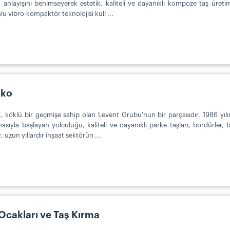
 anlayışını benimseyerek estetik, kaliteli ve dayanıklı kompoze taş üret
u vibro-kompaktör teknolojisi kull ...
ako
, köklü bir geçmişe sahip olan Levent Grubu'nun bir parçasıdır. 1986 yıl
asıyla başlayan yolculuğu, kaliteli ve dayanıklı parke taşları, bordürler,
r, uzun yıllardır inşaat sektörün ...
Ocakları ve Taş Kırma