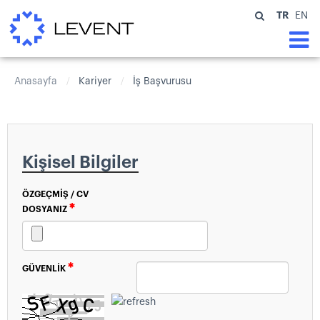
TR
EN
Anasayfa
Kariyer
İş Başvurusu
/
/
Kişisel Bilgiler
ÖZGEÇMIŞ / CV
DOSYANIZ
GÜVENLIK