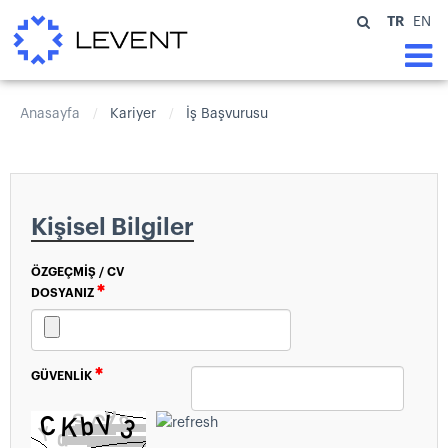
TR
EN
Anasayfa
Kariyer
İş Başvurusu
/
/
Kişisel Bilgiler
ÖZGEÇMIŞ / CV
DOSYANIZ
GÜVENLIK